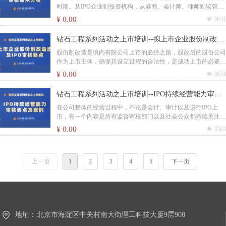
在本次培训中会从股权变动、实控人认定、出资问题，结合相关
时期。从IPO企业到投资机构，从券商、会计师、律师到监管部
案例，来汇总展开分享IPO过程中历史沿革涉及到的具体要求和
门，圈内各方都对社会舆情事项比较敏感，为了防止各种舆情发
¥ 0.00
넶
3631
审核关注要点，以期对广大企业的日常合规管理和上市准备工作
酵升级，各方经常立刻履行核查程序，进行媒体说明，采取各种
提供有益借鉴。
方式回应、澄清公众关注的负面问题。不同的项目，社会舆情针
钻石工程系列活动之上市培训--拟上市企业股份制改造
对的事项虽各有不同，但IPO企业上市前的大额分红问题却是关
流程及IPO审核要点
注频率相对较高的常见问题。特别是在多个热点案例中，IPO企
股份制改造是境内有限公司上市的必经之路，股改后的股份公司
业的大额分红都成为了公众质疑的重点。
作为上市主体，确保其设立过程的合法性，是成功上市的必要保
公司分红问题我们通常分为IPO企业报告期内大额分红、IPO企
障。而股份制改造不仅仅是企业组织形式的简单转变，更是一项
¥ 0.00
넶
3674
业不按持股比例分红、IPO企业在审期间分红三部分来进行讨
综合股权结构、财税考量、治理架构安排、资产和业务规划等多
论。本次培训将从IPO企业报告期内大额分红开始，结合相关政
方面因素的体系化工程。企业的股权历史沿革往往具有一定的不
钻石工程系列活动之上市培训--IPO持续经营能力审核
策规定和经典案例，提炼归纳公司报告期内大额分红问题在IPO
可逆性，股改程序看似常规，但其中亦有诸多不可忽略的问题，
要点及案例
审核过程中关注的主要问题，以期对广大企业的日常合规管理和
如未妥善处理，可能为后续资本运作埋下风险隐患。对此，北京
在公司整体的经营过程中，不论是会计、审计以及进行IPO上
上市准备工作提供有益借鉴。
企业上市综合服务平台将通过线上的形式，举办拟上市企业股份
市，有一个内容是所有监督审核部门以及社会公众都持续关注的
制改造流程及IPO审核要点专题培训。培训结合IPO审核案例，
点，就是：公司是否有持续经营的能力？持续经营能力是企业必
¥ 0.00
넶
3583
对股份制改造过程中重点难点问题进行梳理，为后续拟上市的企
须要具备的一项能力，也是在上市过程中，被重点审查并询问的
业做一个参考。
方面，是IPO审核过程中企业被否的重要原因之一。企业业绩下
滑、收入合理性、成本真实性、行业趋势、客户变更、偿债风
上一页
1
2
3
4
5
下一页
险、法律纠纷等，都可以归结为对持续经营能力的审查。因此，
持续经营能力的分析，是对一个企业综合的判断结果。那么企业
应该怎样证明自己的持续经营能力呢？本期，北京企业上市综合
服务平台将通过线上的形式，举办IPO持续经营能力审核要点及
案例专题培训。本次培训通过持续经营能力IPO相关规则的介
绍，结合监管要求总结审核要点并重点分析IPO审核中持续经营
地址：
北京市海淀区中关村南大街理工科技大厦9层908
能力相关的典型案例，为IPO企业证明自己的持续经营能力提供
应对思路。