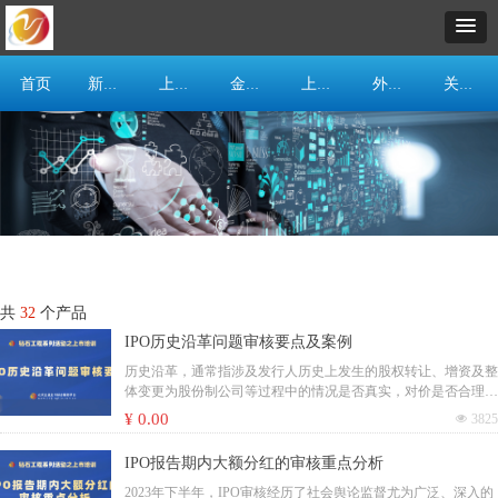
首页
新闻资讯
上市服务
金融产品
上市培训
外企上市
关于我们
共
32
个产品
IPO历史沿革问题审核要点及案例
历史沿革，通常指涉及发行人历史上发生的股权转让、增资及整
体变更为股份制公司等过程中的情况是否真实，对价是否合理，
发行人历次股权变更履行的内部和外部程序是否合法合规，是否
¥ 0.00
넶
3825
存在纠纷或潜在纠纷。在拟IPO企业的招股说明书中详细的披露
历史沿革，会对企业的设立、股权演变和股份公司设立的内容等
IPO报告期内大额分红的审核重点分析
进行阐述。通常通过梳理一家公司的历史沿革就可以了解其前世
今生，所以历史沿革一直以来都受到监管机构的重点关注。
2023年下半年，IPO审核经历了社会舆论监督尤为广泛、深入的