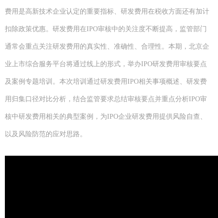
费用是高新技术企业认定的重要指标、研发费用在税收方面还有加计
扣除政策优惠。研发费用在IPO审核中的关注度不断提高，监管部门
通常会重点关注研发费用的真实性、准确性、合理性。本期，北京企
业上市综合服务平台将通过线上的形式，举办IPO研发费用审核要点
及案例专题培训。本次培训通过研发费用IPO相关事项概述、研发费
用归集口径对比分析，结合监管要求总结审核要点并重点分析IPO审
核中研发费用相关的典型案例，为IPO企业研发费用提供风险自查、
以及风险防范的应对思路。